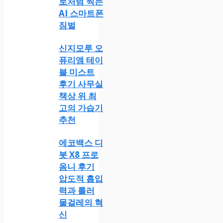
로처럼 찍는
AI 스마트폰
짐벌
신지모루 오
퓨리엠 테이
블 미스트
후기 사무실
책상 위 최
고의 가습기
추천
에코백스 디
봇 X8 프로
옴니 후기
압도적 흡입
력과 롤러
물걸레의 혁
신