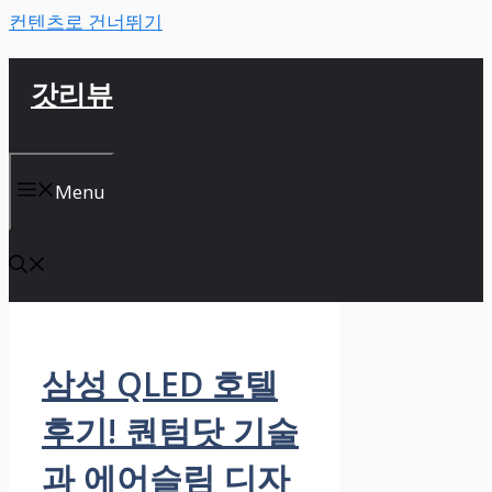
컨텐츠로 건너뛰기
갓리뷰
Menu
삼성 QLED 호텔
후기! 퀀텀닷 기술
과 에어슬림 디자