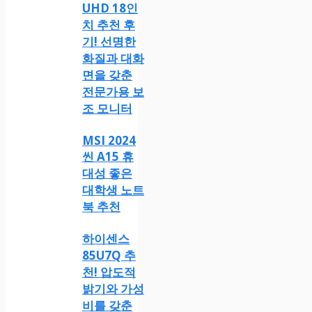
UHD 18인
치 추천 후
기! 선명한
화질과 대화
면을 갖춘
전문가용 보
조 모니터
MSI 2024
씬 A15 휴
대성 좋은
대학생 노트
북 추천
하이센스
85U7Q 추
천! 압도적
밝기와 가성
비를 갖춘