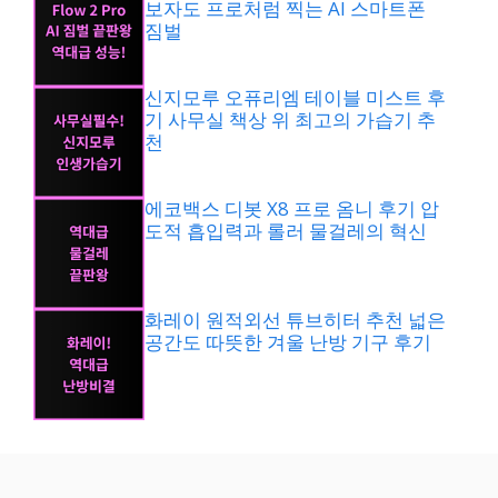
보자도 프로처럼 찍는 AI 스마트폰
짐벌
신지모루 오퓨리엠 테이블 미스트 후
기 사무실 책상 위 최고의 가습기 추
천
에코백스 디봇 X8 프로 옴니 후기 압
도적 흡입력과 롤러 물걸레의 혁신
화레이 원적외선 튜브히터 추천 넓은
공간도 따뜻한 겨울 난방 기구 후기