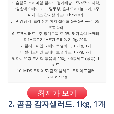
3. 슬림쿡 프리미엄 샐러드 정기배송 2주/4주 도시락,
그릴함박스테이크+그릴두부, 훈제오리+불고기, 4주
4. 시아스 감자샐러드P 1kgx10개
5. [랭킹닭컴] 프레쉬홈 이지 샐러드 5종 5팩 구성, 06_
혼합 5팩
6. 포켓샐러드 4주 정기구독 주 5일 닭가슴살1+크래
미1+불고기1+훈제오리2, 245g, 20팩
7. 샐러드미인 포테이토샐러드, 1.2kg, 1개
8. 샐러드미인 포테이토샐러드, 1.2kg, 2개
9. 마시뜨랑 도시락 볶음밥 250g x 6종세트 (냉동), 1
세트
10. MDS 포테이토(감자)샐러드, 포테이토샐러
드/MDS/1Kg
최저가 보기
2. 곰곰 감자샐러드, 1kg, 1개