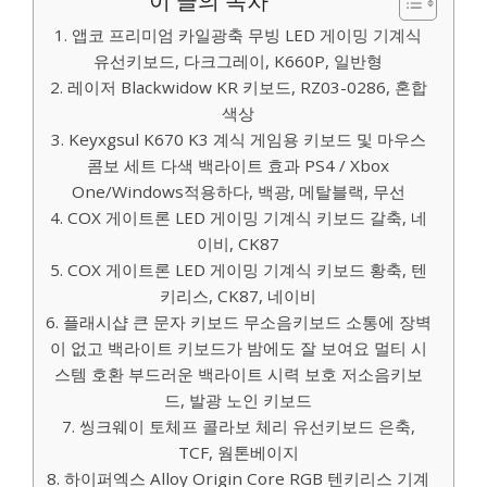
이 글의 목차
1. 앱코 프리미엄 카일광축 무빙 LED 게이밍 기계식
유선키보드, 다크그레이, K660P, 일반형
2. 레이저 Blackwidow KR 키보드, RZ03-0286, 혼합
색상
3. Keyxgsul K670 K3 계식 게임용 키보드 및 마우스
콤보 세트 다색 백라이트 효과 PS4 / Xbox
One/Windows적용하다, 백광, 메탈블랙, 무선
4. COX 게이트론 LED 게이밍 기계식 키보드 갈축, 네
이비, CK87
5. COX 게이트론 LED 게이밍 기계식 키보드 황축, 텐
키리스, CK87, 네이비
6. 플래시샵 큰 문자 키보드 무소음키보드 소통에 장벽
이 없고 백라이트 키보드가 밤에도 잘 보여요 멀티 시
스템 호환 부드러운 백라이트 시력 보호 저소음키보
드, 발광 노인 키보드
7. 씽크웨이 토체프 콜라보 체리 유선키보드 은축,
TCF, 웜톤베이지
8. 하이퍼엑스 Alloy Origin Core RGB 텐키리스 기계