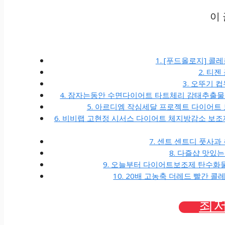
이
1. [푸드올로지] 콜
2. 티젠
3. 오뚜기 컵
4. 잠자는동안 수면다이어트 타트체리 감태추출물
5. 아르디엠 작심세달 프로젝트 다이어트 보조
6. 비비랩 고현정 시서스 다이어트 체지방감소 보조제
7. 센트 센트디 풋사과 
8. 다즐샵 맛있는
9. 오늘부터 다이어트보조제 탄수화물
10. 20배 고농축 더레드 빨간 콜
최저