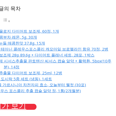
 글의 목차
레올로지 다이어트 보조제, 60정, 1개
 콤부차 레몬, 5g, 30개
누들 매콤한맛 37.8g, 15개
 테아닌 콜레우스포스콜리 캐모마일 브로멜라인 함유 70정, 2병
제 28p 89.6g + 다이어트 플래너 세트, 28포, 1박스
 시서스추출물 판토텐산 씨서스 캡슐 알약 + 활력환, 5box(10주
분), 14정
추출물 다이어트 보조제, 25ml, 12병
 도시락 5종 세트 (냉동), 1세트
 가르시니아 차전자피 효소, 오늘부터 웰컷 (30포)
레우스 포스콜리 추출 캡슐 알약 정, 1통(2개월분)
가 보기