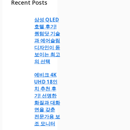
Recent Posts
삼성 QLED
호텔 후기!
퀀텀닷 기술
과 에어슬림
디자인이 돋
보이는 최고
의 선택
에비크 4K
UHD 18인
치 추천 후
기! 선명한
화질과 대화
면을 갖춘
전문가용 보
조 모니터