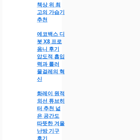
책상 위 최
고의 가습기
추천
에코백스 디
봇 X8 프로
옴니 후기
압도적 흡입
력과 롤러
물걸레의 혁
신
화레이 원적
외선 튜브히
터 추천 넓
은 공간도
따뜻한 겨울
난방 기구
후기