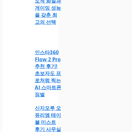
도적 화질과
게이밍 성능
을 갖춘 최
고의 선택
인스타360
Flow 2 Pro
추천 후기!
초보자도 프
로처럼 찍는
AI 스마트폰
짐벌
신지모루 오
퓨리엠 테이
블 미스트
후기 사무실