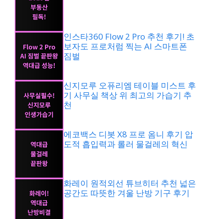
인스타360 Flow 2 Pro 추천 후기! 초
보자도 프로처럼 찍는 AI 스마트폰
짐벌
신지모루 오퓨리엠 테이블 미스트 후
기 사무실 책상 위 최고의 가습기 추
천
에코백스 디봇 X8 프로 옴니 후기 압
도적 흡입력과 롤러 물걸레의 혁신
화레이 원적외선 튜브히터 추천 넓은
공간도 따뜻한 겨울 난방 기구 후기