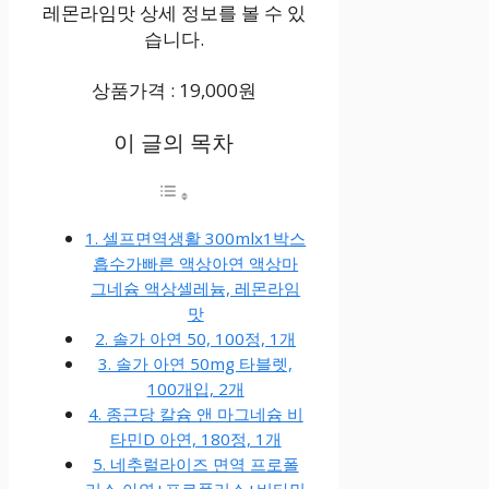
레몬라임맛 상세 정보를 볼 수 있
습니다.
상품가격 : 19,000원
이 글의 목차
1. 셀프면역생활 300mlx1박스
흡수가빠른 액상아연 액상마
그네슘 액상셀레늄, 레몬라임
맛
2. 솔가 아연 50, 100정, 1개
3. 솔가 아연 50mg 타블렛,
100개입, 2개
4. 종근당 칼슘 앤 마그네슘 비
타민D 아연, 180정, 1개
5. 네추럴라이즈 면역 프로폴
리스 아연+프로폴리스+비타민