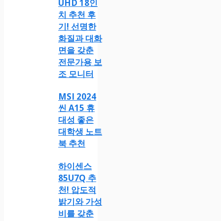
UHD 18인
치 추천 후
기! 선명한
화질과 대화
면을 갖춘
전문가용 보
조 모니터
MSI 2024
씬 A15 휴
대성 좋은
대학생 노트
북 추천
하이센스
85U7Q 추
천! 압도적
밝기와 가성
비를 갖춘