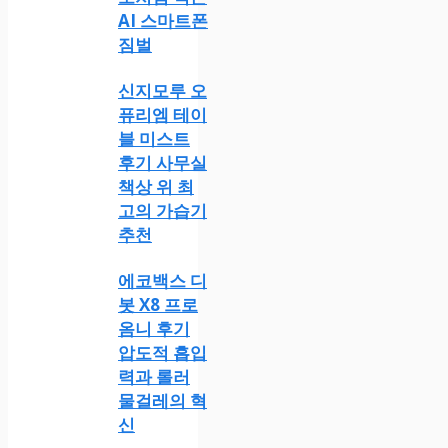
AI 스마트폰
짐벌
신지모루 오
퓨리엠 테이
블 미스트
후기 사무실
책상 위 최
고의 가습기
추천
에코백스 디
봇 X8 프로
옴니 후기
압도적 흡입
력과 롤러
물걸레의 혁
신