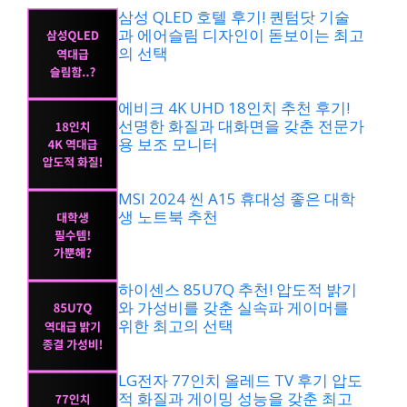
삼성 QLED 호텔 후기! 퀀텀닷 기술
과 에어슬림 디자인이 돋보이는 최고
의 선택
에비크 4K UHD 18인치 추천 후기!
선명한 화질과 대화면을 갖춘 전문가
용 보조 모니터
MSI 2024 씬 A15 휴대성 좋은 대학
생 노트북 추천
하이센스 85U7Q 추천! 압도적 밝기
와 가성비를 갖춘 실속파 게이머를
위한 최고의 선택
LG전자 77인치 올레드 TV 후기 압도
적 화질과 게이밍 성능을 갖춘 최고