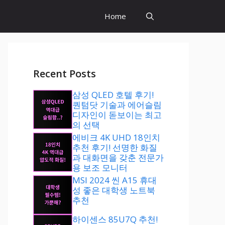
Home
Recent Posts
삼성 QLED 호텔 후기!
퀀텀닷 기술과 에어슬림
디자인이 돋보이는 최고
의 선택
에비크 4K UHD 18인치
추천 후기! 선명한 화질
과 대화면을 갖춘 전문가
용 보조 모니터
MSI 2024 씬 A15 휴대
성 좋은 대학생 노트북
추천
하이센스 85U7Q 추천!