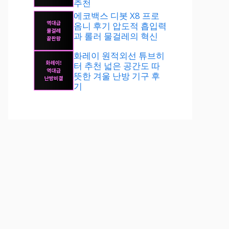
추천
에코백스 디봇 X8 프로
옴니 후기 압도적 흡입력
과 롤러 물걸레의 혁신
화레이 원적외선 튜브히
터 추천 넓은 공간도 따
뜻한 겨울 난방 기구 후
기