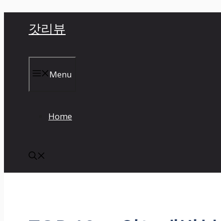
컨
갓리뷰
텐
츠
로
건
Menu
너
뛰
기
Home