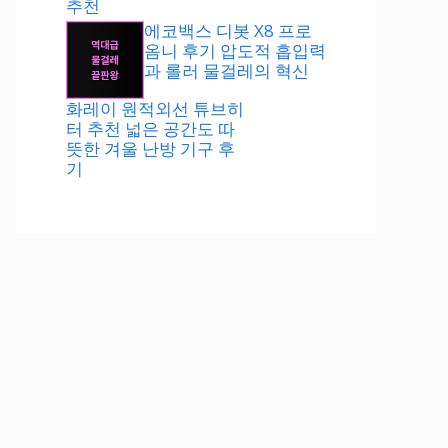
추천
에코백스 디봇 X8 프로
옴니 후기 압도적 흡입력
과 롤러 물걸레의 혁신
화레이 원적외선 튜브히
터 추천 넓은 공간도 따
뜻한 겨울 난방 기구 후
기