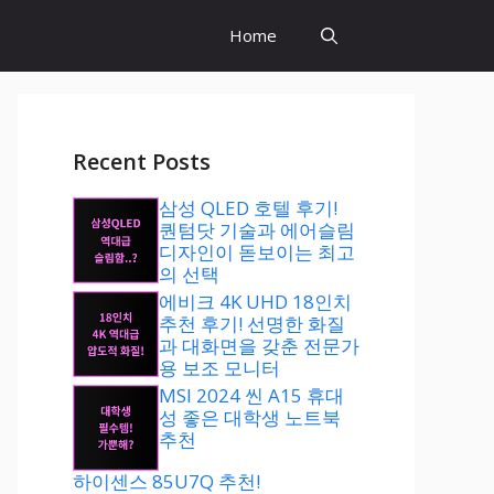
Home
Recent Posts
삼성 QLED 호텔 후기!
퀀텀닷 기술과 에어슬림
디자인이 돋보이는 최고
의 선택
에비크 4K UHD 18인치
추천 후기! 선명한 화질
과 대화면을 갖춘 전문가
용 보조 모니터
MSI 2024 씬 A15 휴대
성 좋은 대학생 노트북
추천
하이센스 85U7Q 추천!