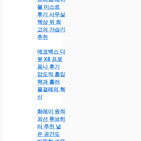
블 미스트
후기 사무실
책상 위 최
고의 가습기
추천
에코백스 디
봇 X8 프로
옴니 후기
압도적 흡입
력과 롤러
물걸레의 혁
신
화레이 원적
외선 튜브히
터 추천 넓
은 공간도