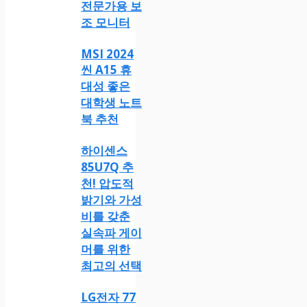
전문가용 보
조 모니터
MSI 2024
씬 A15 휴
대성 좋은
대학생 노트
북 추천
하이센스
85U7Q 추
천! 압도적
밝기와 가성
비를 갖춘
실속파 게이
머를 위한
최고의 선택
LG전자 77