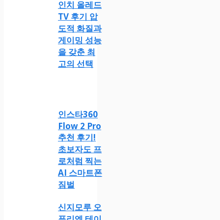
인치 올레드
TV 후기 압
도적 화질과
게이밍 성능
을 갖춘 최
고의 선택
인스타360
Flow 2 Pro
추천 후기!
초보자도 프
로처럼 찍는
AI 스마트폰
짐벌
신지모루 오
퓨리엠 테이