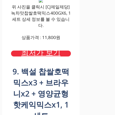
위 사진을 클릭시 [CJ제일제당]
녹차맛찹쌀호떡믹스400GX6, 1
세트 상세 정보를 볼 수 있습니
다.
상품가격 : 11,800원
최저가 보기
9. 백설 찹쌀호떡
믹스x3 + 브라우
니x2 + 영양균형
핫케익믹스x1, 1