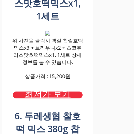
스맛호떡믹스x1,
1세트
위 사진을 클릭시 백설 찹쌀호떡
믹스x3 + 브라우니x2 + 초코츄
러스맛호떡믹스x1, 1세트 상세
정보를 볼 수 있습니다.
상품가격 : 15,200원
최저가 보기
6. 두레생협 찰호
떡 믹스 380g 찹