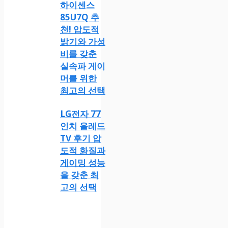
하이센스
85U7Q 추
천! 압도적
밝기와 가성
비를 갖춘
실속파 게이
머를 위한
최고의 선택
LG전자 77
인치 올레드
TV 후기 압
도적 화질과
게이밍 성능
을 갖춘 최
고의 선택