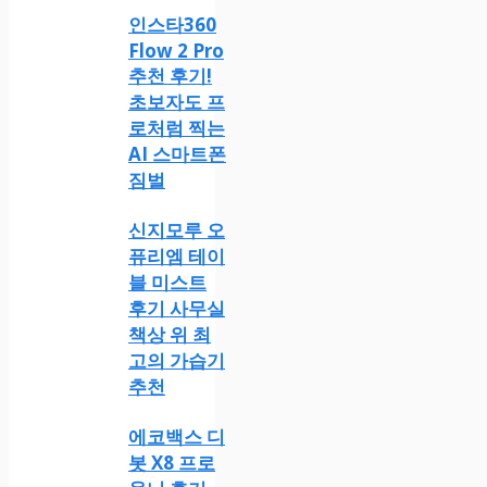
인스타360
Flow 2 Pro
추천 후기!
초보자도 프
로처럼 찍는
AI 스마트폰
짐벌
신지모루 오
퓨리엠 테이
블 미스트
후기 사무실
책상 위 최
고의 가습기
추천
에코백스 디
봇 X8 프로