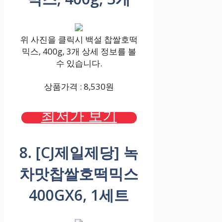
위 사진을 클릭시 백설 찹쌀호떡
믹스, 400g, 3개 상세 정보를 볼
수 있습니다.
상품가격 : 8,530원
최저가 보기
8. [CJ제일제당] 녹
차맛찹쌀호떡믹스
400GX6, 1세트